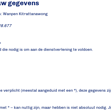
uw gegevens
s: Wanpen Kitrattanawong
28.677
t
?
 die nodig is om aan de dienstverlening te voldoen.
e verplicht (meestal aangeduid met een *), deze gegevens zi
t * – kan nuttig zijn, maar hebben is niet absoluut nodig. Jij