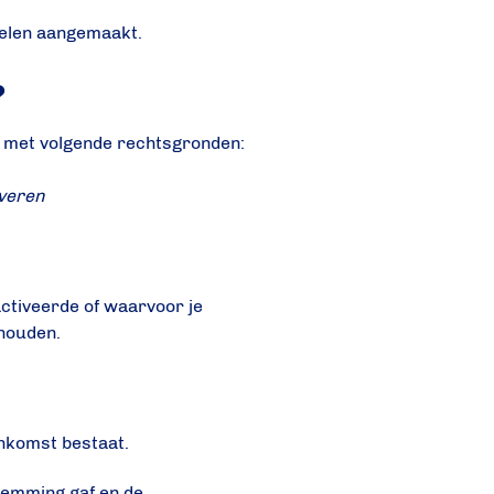
elen aangemaakt.
?
) met volgende rechtsgronden:
everen
activeerde of waarvoor je
ehouden.
komst bestaat.
temming gaf en de