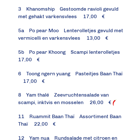
3 Khanomship Gestoomde ravioli gevuld
met gehakt varkensvlees 17,00 €
5a Po pear Moo Lenterolletjes gevuld met
vermicelli en varkensvlees 13,00 €
5b Po pear Khoong Scampi lenterolletjes
17,00 €
6 Toong ngern yuang Pasteitjes Baan Thaï
17,00 €
8 Yam thalé Zeevruchtensalade van
scampi, inktvis en mosselen 26,00 €
11 Ruammit Baan Thaï Assortiment Baan
Thaï 22,00 €
12 Yam nua Rundsalade met citroen en