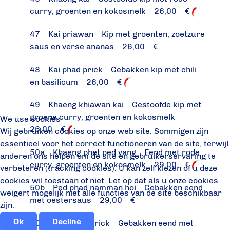
curry, groenten en kokosmelk 26,00 €
47 Kai priawan Kip met groenten, zoetzure
saus en verse ananas 26,00 €
48 Kai phad prick Gebakken kip met chili
en basilicum 26,00 €
49 Khaeng khiawan kai Gestoofde kip met
groene curry, groenten en kokosmelk
We use cookies
26,00 €
Wij gebruiken cookies op onze web site. Sommigen zijn
essentieel voor het correct functioneren van de site, terwijl
50a Khaeng phet ped yang Eend met rode
anderen ons helpen om de site en gebruikerservaring te
curry, groenten en kokosmelk 29,00 €
verbeteren (tracking cookies). U kan zelf kiezen of u deze
cookies wil toestaan of niet. Let op dat als u onze cookies
50b Ped phad namman hoi Gebakken eend
weigert mogelijk niet alle functies van de site beschikbaar
met oestersaus 29,00 €
zijn.
Ok
Decline
50c Ped phad prick Gebakken eend met