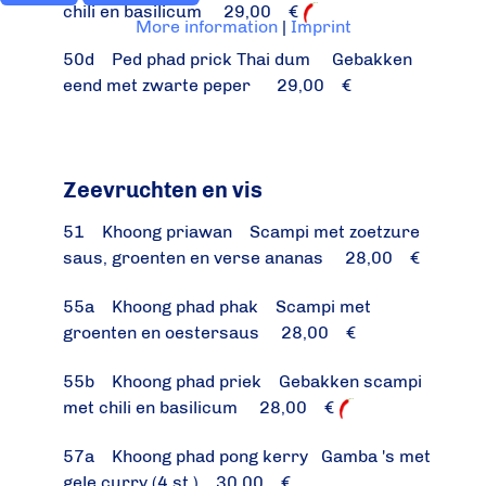
chili en basilicum 29,00 €
More information
|
Imprint
50d Ped phad prick Thai dum Gebakken
eend met zwarte peper 29,00 €
Zeevruchten en vis
51 Khoong priawan Scampi met zoetzure
saus, groenten en verse ananas 28,00 €
55a Khoong phad phak Scampi met
groenten en oestersaus 28,00 €
55b Khoong phad priek Gebakken scampi
met chili en basilicum 28,00 €
57a Khoong phad pong kerry Gamba 's met
gele curry (4 st.) 30,00 €