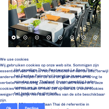
We use cookies
Wij gebruiken cookies op onze web site. Sommigen zijn
Het gezellige Thais Restaurant Le Baan Thai in
essentieel voor het correct functioneren van de site, terwijl
het Gentse Patershol brengt je in een paar
anderen ons helpen om de site en gebruikerservaring te
minuten naar Thailand. In een prachtig kader
verbeteren (tracking cookies). U kan zelf kiezen of u deze
nemen we je mee op een culinaire reis naar
cookies wil toestaan of niet. Let op dat als u onze cookies
het land van de glimlach.
weigert mogelijk niet alle functies van de site beschikbaar
zijn.
Al
37 jaar
is Le Baan Thai dé referentie in
Ok
Decline